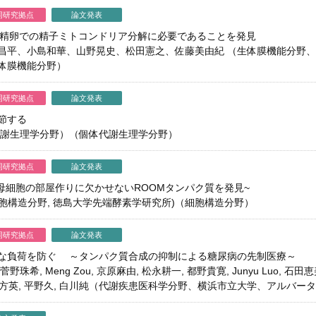
同研究拠点
論文発表
受精卵での精子ミトコンドリア分解に必要であることを発見
昌平、小島和華、山野晃史、松田憲之、佐藤美由紀 （生体膜機能分野
体膜機能分野）
同研究拠点
論文発表
節する
代謝生理学分野）（個体代謝生理学分野）
同研究拠点
論文発表
母細胞の部屋作りに欠かせないROOMタンパク質を発見~
(細胞構造分野, 徳島大学先端酵素学研究所)（細胞構造分野）
同研究拠点
論文発表
な負荷を防ぐ ～タンパク質合成の抑制による糖尿病の先制医療～
野珠希, Meng Zou, 京原麻由, 松永耕一, 都野貴寛, Junyu Luo, 石
 寺内康夫, 大日方英, 平野久, 白川純（代謝疾患医科学分野、横浜市立大学、ア