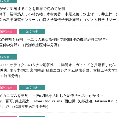
論文発表
化が子に影響することを世界で初めて証明
裕子，福嶋悠人，小林良祐，木村美香，中尾光善，水上洋一，井上梓，
命医科学研究センター，山口大学遺伝子実験施設）（ゲノム科学リソー
同研究拠点
論文発表
体の役割を解明 ～二つの異なる作用で膵β細胞の機能維持に寄与～
医科学分野）（代謝疾患医科学分野）
論文発表
バイオティクスのムチン応答性 ～腸管オルガノイドと共培養したAkker
司, 薩秀夫, 佐々木伸雄, 宮内栄治(粘膜エコシステム制御分野、前橋工科
テム制御分野）
同研究拠点
論文発表
メカニズムを発見 ～膵α細胞を活用した治療法への手がかり～
百可, 井上亮太, Esther Ong Yajima, 西山晃, 矢部茂治, Tatsuya Kin,
康夫, 白川純.（代謝疾患医科学分野）