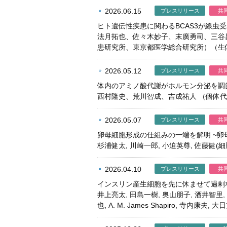
2026.06.15
プレスリリース
共
ヒト遺伝性疾患に関わるBCAS3が線虫
法月拓也、佐々木妙子、末廣勇司、三谷
患研究所、東京都医学総合研究所）（生
2026.05.12
プレスリリース
共
体内のアミノ酸代謝がホルモン分泌を調
西村隆史、荒川智成、吉成祐人 （個体
2026.05.07
プレスリリース
共
卵母細胞形成の仕組みの一端を解明 ~卵
杉浦健太, 川崎一郎, 小迫英尊, 佐藤健
2026.04.10
プレスリリース
共
インスリン産生細胞を先に休ませて過剰
井上亮太, 田島一樹, 奥山朋子, 酒井智里, 菅
也, A. M. James Shapiro,