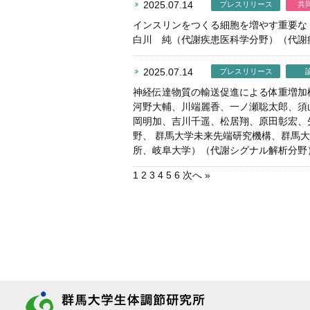
2025.07.14
プレスリリース
共
インスリンをつくる細胞を増やす重要な
白川 純（代謝疾患医科学分野）（代謝
2025.07.14
プレスリリース
神経伝達物質の輸送促進による体重増加
河野大輔、川端麗香、一ノ瀬聡太郎、須山成朝、
岡明加、吉川千遥、松居翔、原田彰宏、
野、 群馬大学未来先端研究機構、群馬
所、岐阜大学）（代謝シグナル解析分野
1
2
3
4
5
6
次へ »