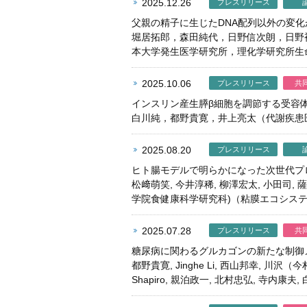
2025.12.26
プレスリリース
父親の精子に生じたDNA配列以外の変
堀居拓郎，森田純代，日野信次朗，日野
本大学発生医学研究所，理化学研究所生
2025.10.06
プレスリリース
共
インスリン産生膵β細胞を調節する受容
白川純，都野貴寛，井上亮太（代謝疾患
2025.08.20
プレスリリース
ヒト腸モデルで明らかになった次世代プロ
松﨑萌笑, 今井淳稀, 柳澤宏太, 小田
学院食健康科学研究科)（粘膜エコシス
2025.07.28
プレスリリース
共
糖尿病に関わるグルカゴンの新たな制御
都野貴寛, Jinghe Li, 西山邦幸, 川沢（今村）
Shapiro, 親泊政一, 北村忠弘, 寺内