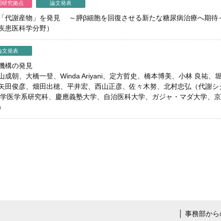
同研究拠点
論文発表
「代謝産物」を発見 ～膵β細胞を回復させる新たな糖尿病治療へ期待
疾患医科学分野）
論文発表
機構の発見
大橋一登、Winda Ariyani、定方哲史、橋本博美、小林 良祐、堀居拓郎、V
矢田俊彦、畑田出穂、平井宏、西山正彦、佐々木努、北村忠弘（代謝シ
大学医学系研究科、慶應義塾大学、自治医科大学、ガジャ・マダ大学、
）
│
事務部から