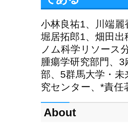
小林良祐1、川端麗
堀居拓郎1、畑田出穂
ノム科学リソース分
腫瘍学研究部門、3
部、5群馬大学・
究センター、*責任
About