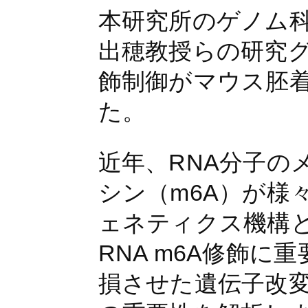
本研究所のゲノム
出穂教授らの研究グ
飾制御がマウス胚
た。
近年、RNA分子の
シン（m6A）が様
ェネティクス機構
RNA m6A修飾に
損させた遺伝子改変