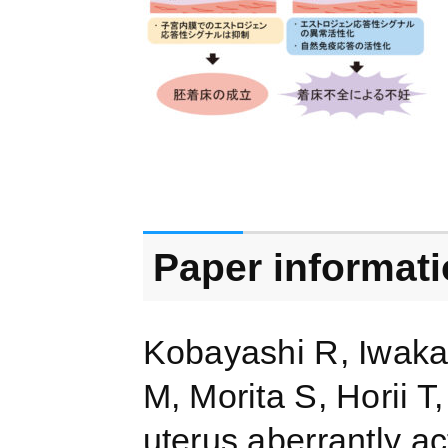
Paper informat
Kobayashi R, Iwak
M, Morita S, Horii T
uterus aberrantly ac