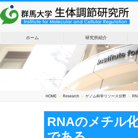
ホーム
研究所紹介
HOME
＞
Research
＞
ゲノム科学リソース分野
＞
R
RNAのメチル
である