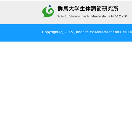
3-39-15 Showa-machi, Maebashi 371-8512 ZIP
Copyright (c) 2015 , Institute for Molecular and Cellula