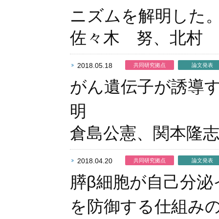
ニズムを解明した
佐々木 努、北村
2018.05.18
共同研究拠点
論文発表
がん遺伝子が誘導
明
倉島公憲、関本隆志
2018.04.20
共同研究拠点
論文発表
膵β細胞が自己分泌
を防御する仕組み