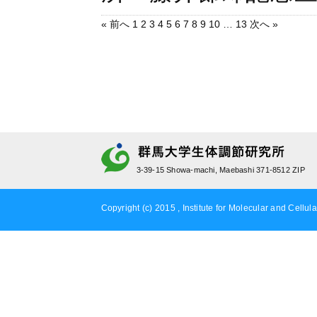
« 前へ
1
2
3
4
5
6
7
8
9
10
…
13
次へ »
3-39-15 Showa-machi, Maebashi 371-8512 ZIP
Copyright (c) 2015 , Institute for Molecular and Cellula