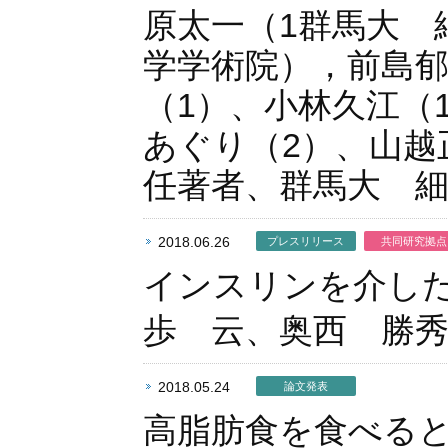
原太一（1群馬大 
学学術院），前島郁
（1）、小林久江（
あぐり（2）、山越
任著者、群馬大 
2018.06.26
プレスリリース
共同研究拠点
インスリンを介し
歩 云、奥西 勝
2018.05.24
論文発表
高脂肪食を食べる