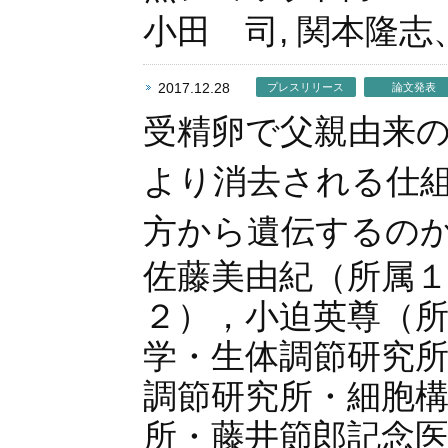
小田 司, 関本隆
2017.12.28
プレスリリース
論文発表
受精卵で父親由来
より消去される仕組
方から遺伝するの
佐藤美由紀（所属
２），小迫英尊（所
学・生体調節研究所
調節研究所・細胞構
所・藤井節郎記念