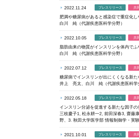
2022.11.24
プレスリリース
共
肥満や糖尿病があると感染症で重症化し
白川 純（代謝疾患医科学分野）
2022.10.05
プレスリリース
共
脂肪由来の物質がインスリンを体内でふ
白川 純（代謝疾患医科学分野）
2022.07.12
プレスリリース
共
糖尿病でインスリンが出にくくなる新た
井上 亮太、白川 純（代謝疾患医科学
2022.05.18
プレスリリース
共
インスリン分泌を促進する新たな因子の
三枝慶子1, 松永耕一2, 前田深春3, 齋
野、3. 秋田大学医学部 情報制御学・実
2021.10.01
プレスリリース
共