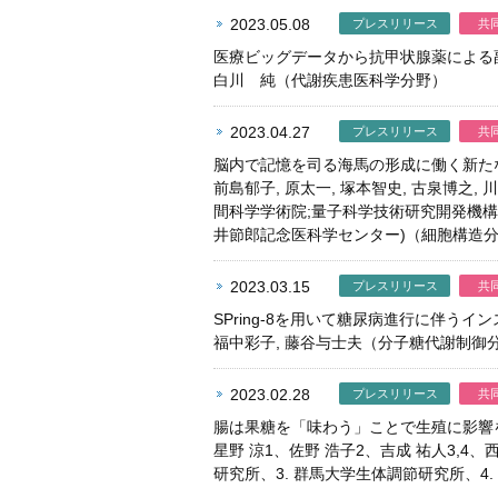
2023.05.08
プレスリリース
共
医療ビッグデータから抗甲状腺薬による
白川 純（代謝疾患医科学分野）
2023.04.27
プレスリリース
共
脳内で記憶を司る海馬の形成に働く新たな
前島郁子, 原太一, 塚本智史, 古泉博之, 
間科学学術院;量子科学技術研究開発機
井節郎記念医科学センター)（細胞構造
2023.03.15
プレスリリース
共
SPring-8を用いて糖尿病進行に伴う
福中彩子, 藤谷与士夫（分子糖代謝制御
2023.02.28
プレスリリース
共
腸は果糖を「味わう」ことで生殖に影響
星野 涼1、佐野 浩子2、吉成 祐人3,4
研究所、3. 群馬大学生体調節研究所、