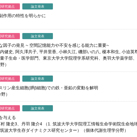
同研究拠点
論文発表
副作用の特性を明らかに
同研究拠点
論文発表
因子の発見 ~ 空間記憶能力や不安を感じる能力に重要~
川内健史, 阿久澤共子, 平井里香, 小林久江, 磯部いの八, 榎本和生, 小迫
構量子生命・医学部門、東京大学大学院理学系研究科、奥羽大学薬学部
分野）
同研究拠点
論文発表
インスリン産生細胞(膵β細胞)での鉄・亜鉛の変動を解明
分野）
同研究拠点
論文発表
を与える
、⻄村 隆史3、丹羽 隆介4 （1. 筑波大学大学院理工情報生命学術院生命
4. 筑波大学生存ダイナミクス研究センター）（個体代謝生理学分野）