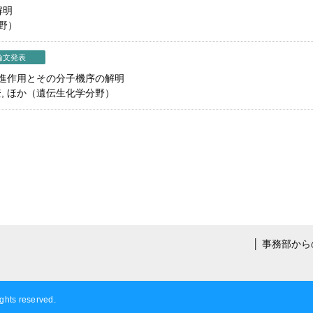
解明
分野）
論文発表
進作用とその分子機序の解明
楊金奎, ほか（遺伝生化学分野）
│
事務部から
ights reserved.