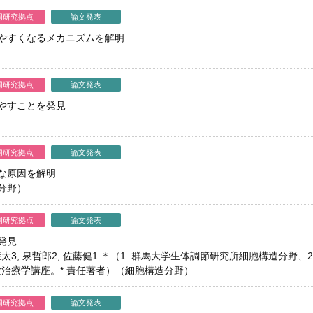
同研究拠点
論文発表
やすくなるメカニズムを解明
同研究拠点
論文発表
やすことを発見
同研究拠点
論文発表
な原因を解明
分野）
同研究拠点
論文発表
発見
藤康太3, 泉哲郎2, 佐藤健1 ＊（1. 群馬大学生体調節研究所細胞構造分
験治療学講座。* 責任著者）（細胞構造分野）
同研究拠点
論文発表