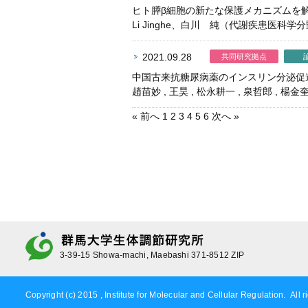
ヒト膵β細胞の新たな保護メカニズムを
Li Jinghe、白川 純（代謝疾患医科学
2021.09.28
共同研究拠点
中国古来抗糖尿病薬のインスリン分泌促
趙苗妙 , 王昊 , 松永耕一 , 泉哲郎 , 
« 前へ
1
2
3
4
5
6
次へ »
3-39-15 Showa-machi, Maebashi 371-8512 ZIP
Copyright (c) 2015 , Institute for Molecular and Cellular Regulation. All r