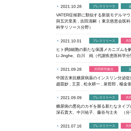
2021.10.28
プレスリリース
VATER症候群に類似する新規モデルマ
與五沢里美 , 吉田清嗣（ 東京慈恵会医
科学リソース分野）
2021.10.01
プレスリリース
共
ヒト膵β細胞の新たな保護メカニズムを
Li Jinghe、白川 純（代謝疾患医科学
2021.09.28
共同研究拠点
中国古来抗糖尿病薬のインスリン分泌促
趙苗妙 , 王昊 , 松永耕一 , 泉哲郎 , 
2021.09.09
プレスリリース
共
糖尿病の悪化のカギを握る新たなタイプ
深石貴大、中川祐子、藤谷与士夫 （分
2021.07.16
プレスリリース
共