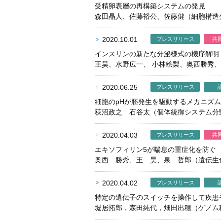
受精卵表層の再構築システムの発見
森田晶人、佐藤裕公、佐藤健（細胞構造
2020.10.01
プレスリリース
共
インスリンの新たな分泌様式の機序解明
王昊、水野広一、 小林絵梨、奥西勝秀
2020.06.25
プレスリリース
細胞のpHが胚発生を駆動するメカニズ
荻沼政之 石谷太（個体統御システム分
2020.04.03
プレスリリース
共
エキソフィリン5が喘息の重症化を防ぐ
奥西 勝秀、王 昊、泉 哲郎（遺伝生
2020.04.02
プレスリリース
特定の遺伝子のスイッチを操作して疾患
堀居拓郎，森田純代，畑田出穂（ゲノム