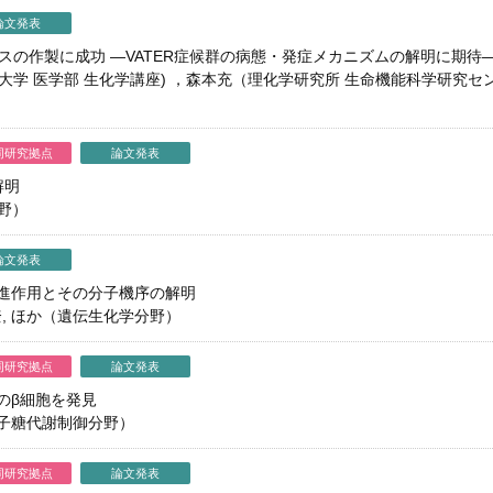
論文発表
ウスの作製に成功 ―VATER症候群の病態・発症メカニズムの解明に期待
科大学 医学部 生化学講座) ，森本充（理化学研究所 生命機能科学研究
同研究拠点
論文発表
解明
分野）
論文発表
進作用とその分子機序の解明
楊金奎, ほか（遺伝生化学分野）
同研究拠点
論文発表
のβ細胞を発見
子糖代謝制御分野）
同研究拠点
論文発表