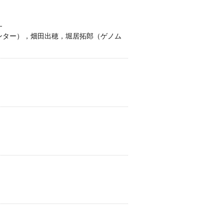
―
センター），畑田出穂，堀居拓郎（ゲノム