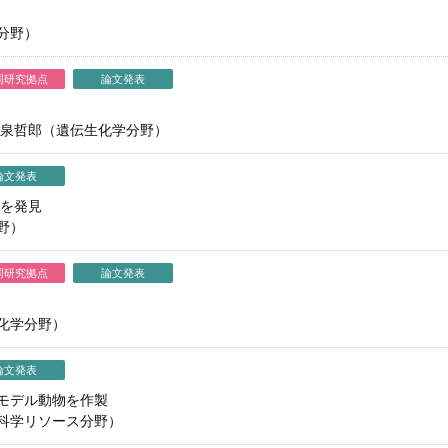
分野）
同研究拠点
論文発表
、泉哲郎（遺伝生化学分野）
論文発表
ムを発見
野）
同研究拠点
論文発表
化学分野）
論文発表
モデル動物を作製
科学リソース分野）