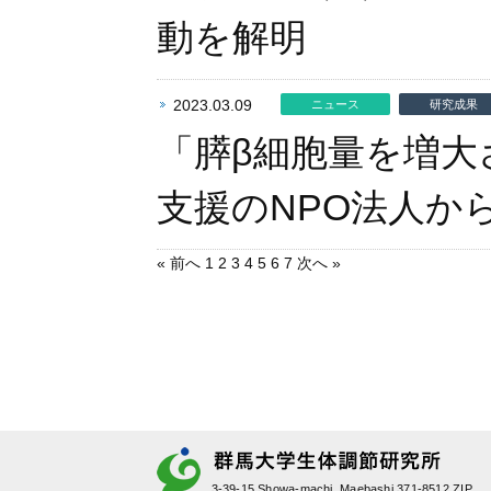
動を解明
2023.03.09
ニュース
研究成果
「膵β細胞量を増大
支援のNPO法人か
« 前へ
1
2
3
4
5
6
7
次へ »
3-39-15 Showa-machi, Maebashi 371-8512 ZIP