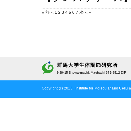
« 前へ
1
2
3
4
5
6
7
次へ »
3-39-15 Showa-machi, Maebashi 371-8512 ZIP
Copyright (c) 2015 , Institute for Molecular and Cellula