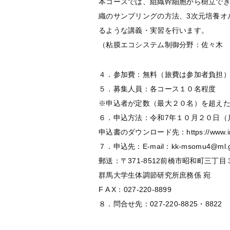
本コースでは、組織幹細胞から樹立で
織のサンプリングの方法、3次元培養オ
るような講義・実習を行います。
（粘膜エコシステム制御分野：佐々木
４．参加費：無料（旅費は参加者負担
５．募集人員：各コース１０名程度
※申込者が定数（最大２０名）を超え
６．申込方法：令和7年１０月２０日（
申込書のダウンロード先：https://www.imcr
７．申込先：E-mail：kk-msomu4@ml.gu
郵送：〒371-8512前橋市昭和町三丁
群馬大学生体調節研究所庶務係 宛
F A X：027-220-8899
８．問合せ先：027-220-8825・8822