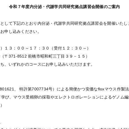
令和７年度内分泌・代謝学共同研究拠点講習会開催のご案内
環として下記のとおり内分泌・代謝学共同研究拠点講習会を開催いたし
りお申し込みください。
金）１３：００～１７：３０（受付１２：３０～）
〒371-8512 前橋市昭和町三丁目３９－１５）
うち、いずれかのコースにお申し込みいただけます。
8801621、 特許第7007734号）による簡便かつ安価なfloxマウ
いて学び、マウス受精卵の採取やエレクトロポレーションによるゲノム
穂）
ス