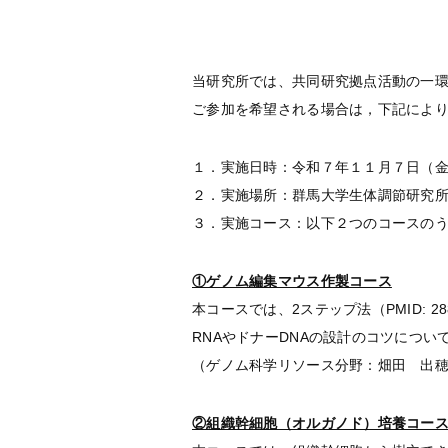
当研究所では、共同研究拠点活動の一
ご参加を希望される場合は，下記によ
１．実施日時：令和７年１１月７日（
２．実施場所：群馬大学生体調節研究所（
３．実施コース：以下２つのコースの
①ゲノム編集マウス作製コース
本コースでは、2ステップ法（PMID: 2
RNAやドナーDNAの設計のコツにつ
（ゲノム科学リソース分野：畑田 出
②組織幹細胞（オルガノド）培養コー