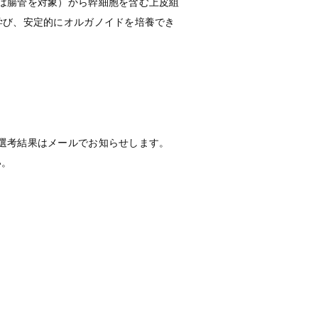
は腸管を対象）から幹細胞を含む上皮組
学び、安定的にオルガノイドを培養でき
選考結果はメールでお知らせします。
い。