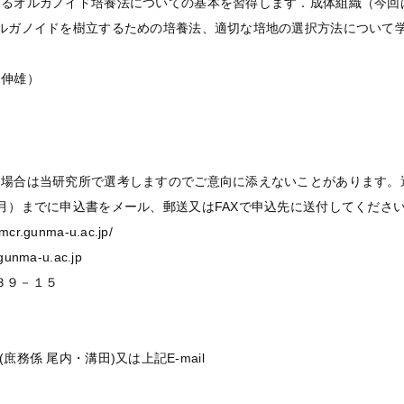
きるオルガノイド培養法についての基本を習得します．成体組織（今回
ルガノイドを樹立するための培養法、適切な培地の選択方法について
 伸雄）
）
た場合は当研究所で選考しますのでご意向に添えないことがあります。
月）までに申込書をメール、郵送又はFAXで申込先に送付してくださ
.gunma-u.ac.jp/
nma-u.ac.jp
目３９－１５
 (庶務係 尾内・溝田)又は上記E-mail