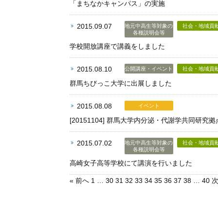
「まちなかキャンパス」の実施
2015.09.07
地元中高生等対象の
社会・地域貢
各種説明会等
学校開放講座で講義をしました
2015.08.10
公開講座・イベント
社会・地域貢
群馬ちびっこ大学に出展しました
2015.08.08
イベント
[20151104] 群馬大学内分泌・代謝学共同
2015.07.02
地元中高生等対象の
社会・地域貢
各種説明会等
高崎女子高等学校にて講演を行いました
« 前へ
1
…
30
31
32
33
34
35
36
37
38
…
40
次