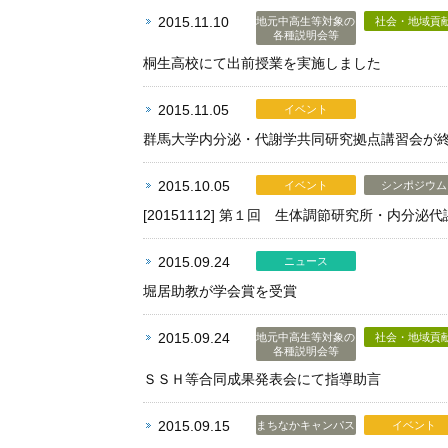
2015.11.10
地元中高生等対象の
社会・地域貢
各種説明会等
桐生高校にて出前授業を実施しました
2015.11.05
イベント
群馬大学内分泌・代謝学共同研究拠点講習会が
2015.10.05
イベント
シンポジウム
[20151112] 第１回 生体調節研究所・内分泌
2015.09.24
ニュース
堀居助教が学会賞を受賞
2015.09.24
地元中高生等対象の
社会・地域貢
各種説明会等
ＳＳＨ等合同成果発表会にて指導助言
2015.09.15
まちなかキャンパス
イベント