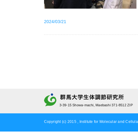
2024/03/21
3-39-15 Showa-machi, Maebashi 371-8512 ZIP
Copyright (c) 2015 , Institute for Molecular and Cellula