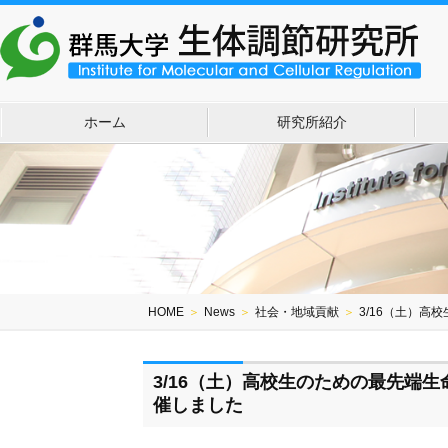
ホーム
研究所紹介
HOME
＞
News
＞
社会・地域貢献
＞
3/16（土）
3/16（土）高校生のための最先端
催しました