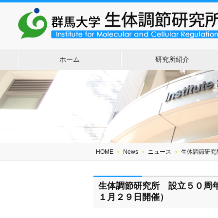
ホーム
研究所紹介
HOME
＞
News
＞
ニュース
＞
生体調節研究
生体調節研究所 設立５０周
１月２９日開催）