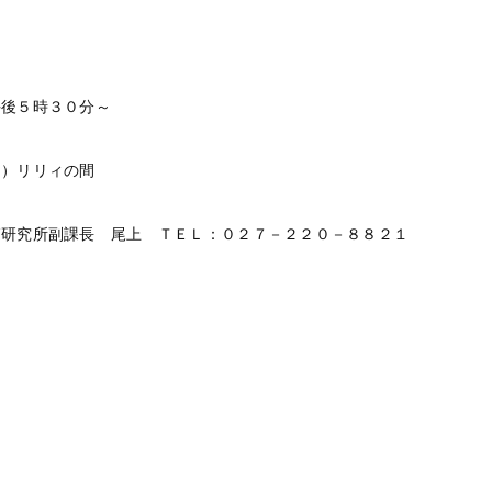
午後５時３０分～
ア）リリィの間
節研究所副課長 尾上 ＴＥＬ：０２７－２２０－８８２１