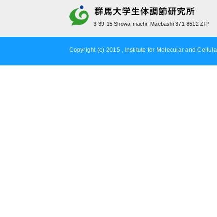
3-39-15 Showa-machi, Maebashi 371-8512 ZIP
Copyright (c) 2015 , Institute for Molecular and Cellula