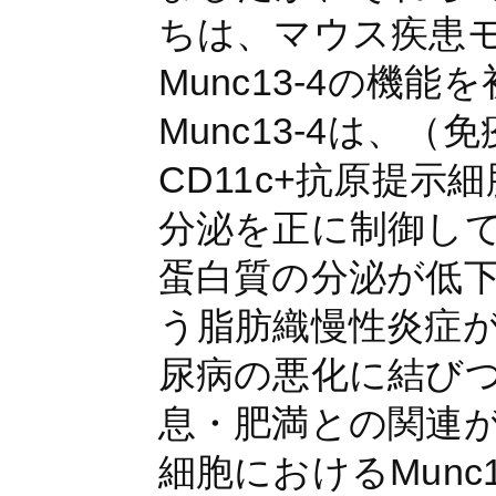
ちは、マウス疾患
Munc13-4の
Munc13-4は
CD11c+抗原提示細
分泌を正に制御して
蛋白質の分泌が低
う脂肪織慢性炎症
尿病の悪化に結び
息・肥満との関連が
細胞におけるMun