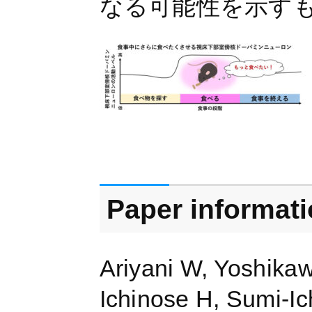
なる可能性を示す
Paper informat
Ariyani W, Yoshikaw
Ichinose H, Sumi-Ic