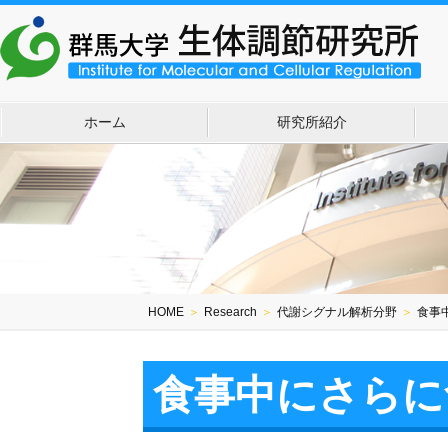
ホーム
研究所紹介
HOME
＞
Research
＞
代謝シグナル解析分野
＞
食事
食事中にさらに