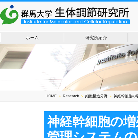
ホーム
研究所紹介
HOME
＞
Research
＞
細胞構造分野
＞
神経幹細胞の
神経幹細胞の増
管理システムの