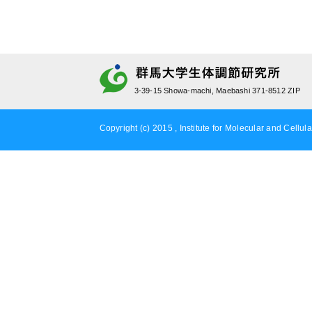
3-39-15 Showa-machi, Maebashi 371-8512 ZIP
Copyright (c) 2015 , Institute for Molecular and Cellula