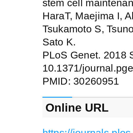
stem cell maintenan
HaraT, Maejima I, A
Tsukamoto S, Tsuno
Sato K.
PLoS Genet. 2018 S
10.1371/journal.pg
PMID: 30260951
Online URL
https://journals.plos