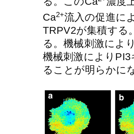
る。このCa
濃度
2+
Ca
流入の促進に
TRPV2が集積す
る。機械刺激により
機械刺激によりPI
ることが明らかに