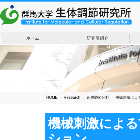
ホーム
研究所紹介
HOME
＞
Research
＞
細胞調節分野
＞
機械刺激による
機械刺激による
ション