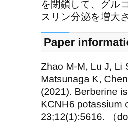
を閉鎖して、グル
スリン分泌を増大
Paper informat
Zhao M-M, Lu J, Li 
Matsunaga K, Chen 
(2021). Berberine is
KCNH6 potassium c
23;12(1):5616. （d