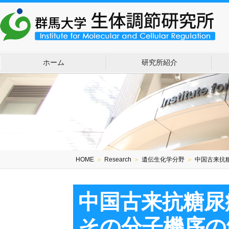
ホーム
研究所紹介
HOME
＞
Research
＞
遺伝生化学分野
＞
中国古来抗
中国古来抗糖尿
その分子機序の