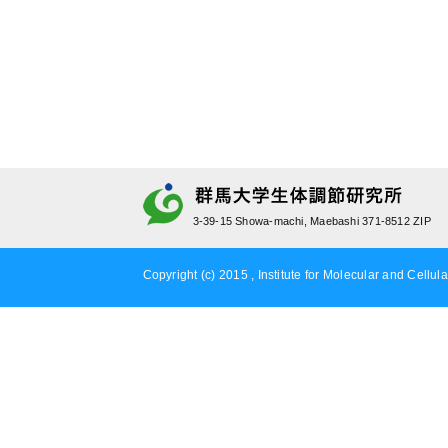
3-39-15 Showa-machi, Maebashi 371-8512 ZIP
Copyright (c) 2015 , Institute for Molecular and Cellula