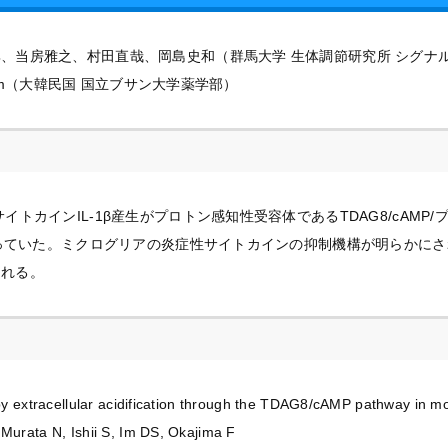
、当房雅之、村田直哉、岡島史和（群馬大学 生体調節研究所 シグナル
n Im（大韓民国 国立ブサン大学薬学部）
トカインIL-1β産生がプロトン感知性受容体であるTDAG8/cAMP
なっていた。ミクログリアの炎症性サイトカインの抑制機構が明らかにさ
される。
n by extracellular acidification through the TDAG8/cAMP pathway in m
 Murata N, Ishii S, Im DS, Okajima F