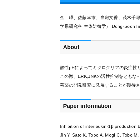
金 曄、佐藤幸市、当房文香、茂木千尋
学系研究科 生体防御学） Dong-Soo
About
酸性pHによってミクログリアの炎症性サイ
この際、ERK,JNKの活性抑制をとも
善薬の開発研究に発展することが期待
Paper information
Inhibition of interleukin-1β productio
Jin Y, Sato K, Tobo A, Mogi C, Tobo M,