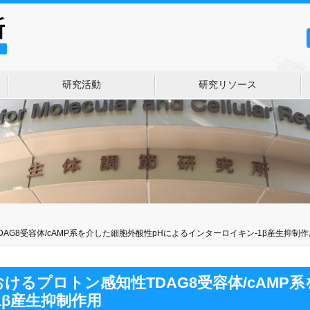
研究活動
研究リソース
G8受容体/cAMP系を介した細胞外酸性pHによるインターロイキン-1β産生抑制作
るプロトン感知性TDAG8受容体/cAMP
1β産生抑制作用