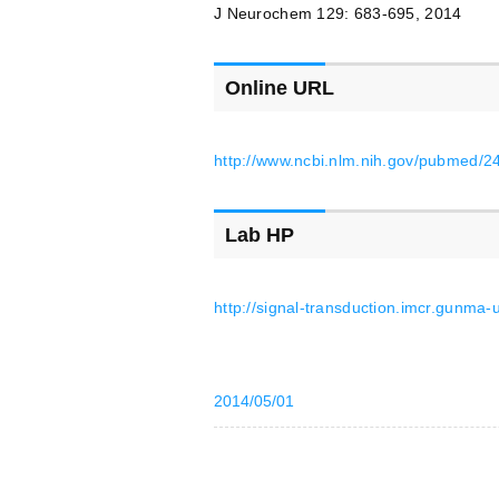
J Neurochem 129: 683-695, 2014
Online URL
http://www.ncbi.nlm.nih.gov/pubmed/
Lab HP
http://signal-transduction.imcr.gunma-u
2014/05/01