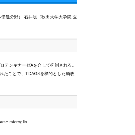
伝達分野） 石井聡（秋田大学大学院 医
/プロテンキナーゼAを介して抑制される。
れたことで、TDAG8を標的とした脳改
ouse microglia.