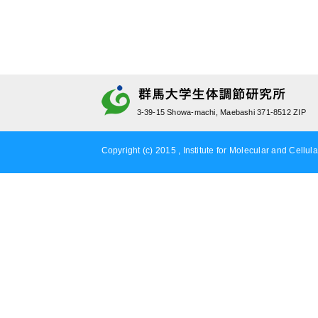
3-39-15 Showa-machi, Maebashi 371-8512 ZIP
Copyright (c) 2015 , Institute for Molecular and Cellula