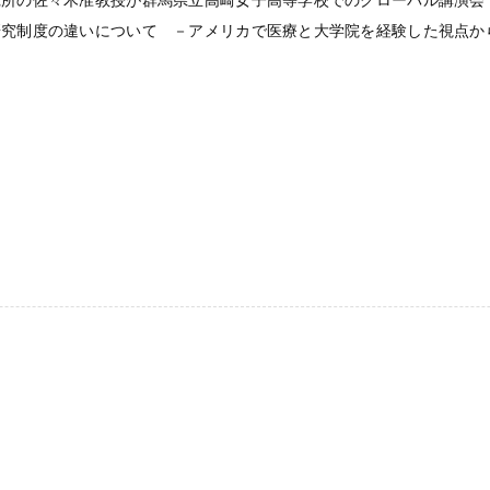
究所の佐々木准教授が群馬県立高崎女子高等学校でのグローバル講演会
研究制度の違いについて －アメリカで医療と大学院を経験した視点か