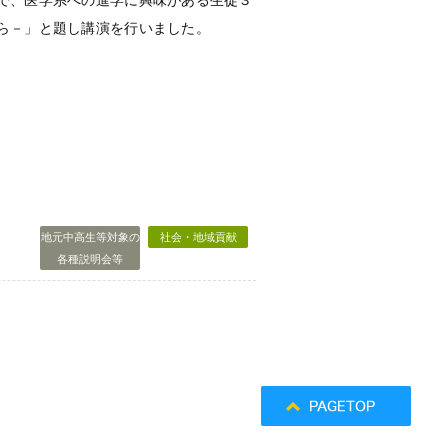
で、医学系への進学に興味がある生徒３
ら－」と題し講演を行いました。
地元中高生等対象の
社会・地域貢献
各種説明会等