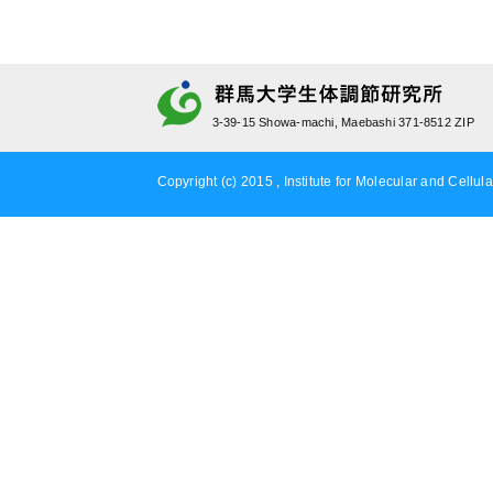
3-39-15 Showa-machi, Maebashi 371-8512 ZIP
Copyright (c) 2015 , Institute for Molecular and Cellula