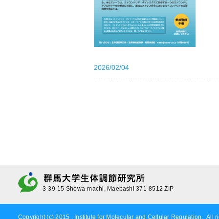
2026/02/04
3-39-15 Showa-machi, Maebashi 371-8512 ZIP
Copyright (c) 2015 , Institute for Molecular and Cellular Regulation. All r