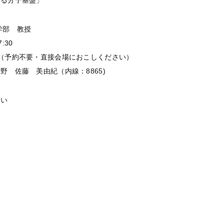
ける分子基盤」
学部 教授
:30
（予約不要・直接会場におこしください）
 佐藤 美由紀（内線：8865)
さい