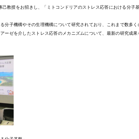
小柴琢己教授をお招きし、「ミトコンドリアのストレス応答における分子
する分子機構やその生理機構について研究されており、これまで数多く
テアーゼを介したストレス応答のメカニズムについて、最新の研究成果