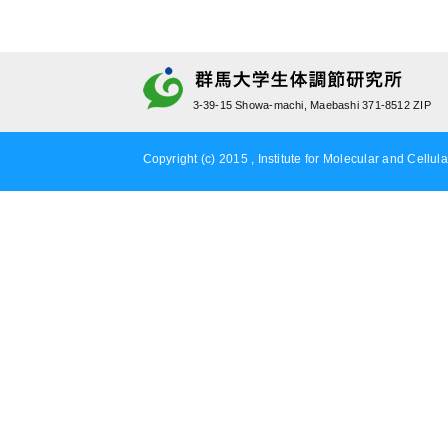
3-39-15 Showa-machi, Maebashi 371-8512 ZIP
Copyright (c) 2015 , Institute for Molecular and Cellula