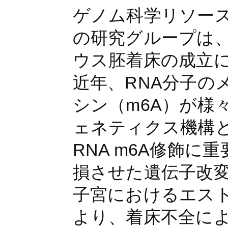
ゲノム科学リソー
の研究グループは、
ウス胚着床の成立
近年、RNA分子の
シン（m6A）が様
ェネティクス機構
RNA m6A修飾に
損させた遺伝子改変
子宮におけるエス
より、着床不全に