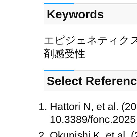
Keywords
エピジェネティク
剤感受性
Select Referen
Hattori N, et al. (2
10.3389/fonc.2025
Okunishi K, et al. 