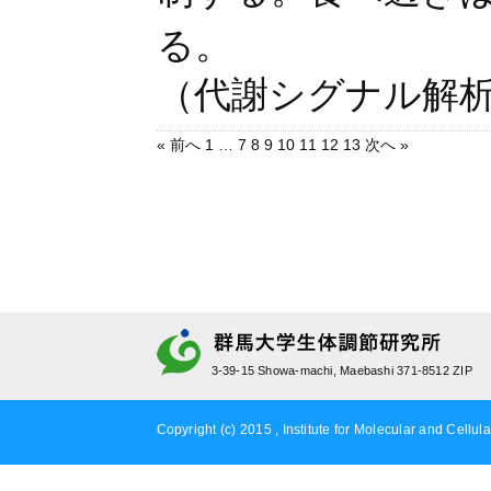
る。
（代謝シグナル解
« 前へ
1
…
7
8
9
10
11
12
13
次へ »
3-39-15 Showa-machi, Maebashi 371-8512 ZIP
Copyright (c) 2015 , Institute for Molecular and Cellula