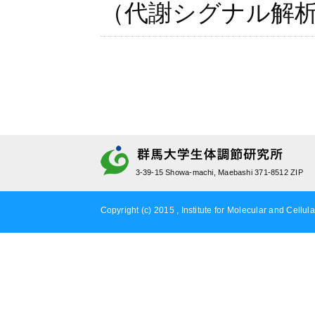
（代謝シグナル解
3-39-15 Showa-machi, Maebashi 371-8512 ZIP
Copyright (c) 2015 , Institute for Molecular and Cellula