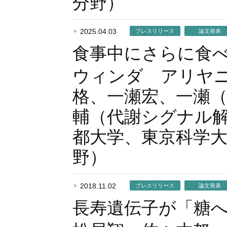
分野）
2025.04.03
プレスリリース
論文発表
食事中にさらに食
ウィンダ アリヤ
格、一瀬宏、一瀬
輔（代謝シグナル
都大学、東京科学
野）
2018.11.02
プレスリリース
論文発表
長寿遺伝子が「糖