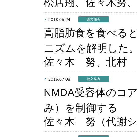
松居翔、佐々木努
2018.05.24
論文発表
高脂肪食を食べる
ニズムを解明した
佐々木 努、北村
2015.07.08
論文発表
NMDA受容体のコ
み）を制御する
佐々木 努（代謝