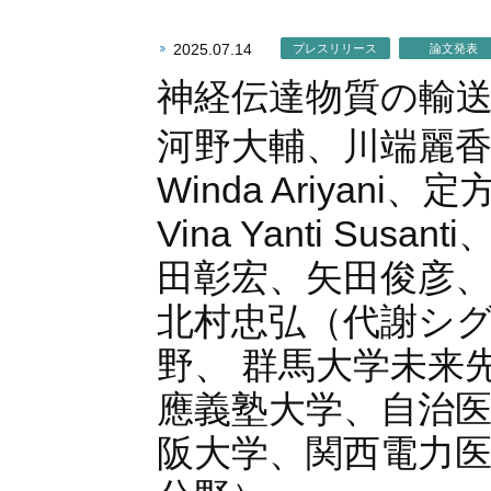
2025.07.14
プレスリリース
論文発表
神経伝達物質の輸
河野大輔、川端麗
Winda Ariya
Vina Yanti S
田彰宏、矢田俊彦
北村忠弘（代謝シ
野、 群馬大学未来
應義塾大学、自治
阪大学、関西電力