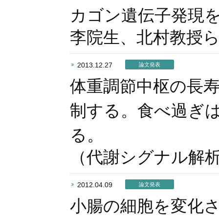
カゴン遺伝子発現
李院生、北村教授
2013.12.27
論文発表
体重調節中枢の長
制する。食べ過ぎ
る。
（代謝シグナル解
2012.04.09
論文発表
小腸の細胞を変化