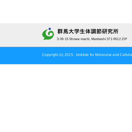
3-39-15 Showa-machi, Maebashi 371-8512 ZIP
Copyright (c) 2015 , Institute for Molecular and Cellula