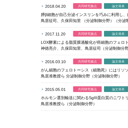
2018.04.20
共同研究拠点
論文発表
膵β細胞が自己分泌インスリンを巧みに利用し、
鳥居征司、久保田知里 （分泌制御分野）（分泌
2017.11.20
共同研究拠点
論文発表
LOX酵素による脂質膜過酸化が癌細胞のフェロ
神徳亮介、久保田知里、鳥居征司（分泌制御分
2016.03.10
共同研究拠点
論文発表
がん細胞のフェロトーシス（細胞死）にはリソ
鳥居准教授ら 分泌制御分野（分泌制御分野）
2015.05.01
共同研究拠点
論文発表
ホルモン選別輸送に関わるSgIII蛋白質のニワ
鳥居准教授ら（分泌制御分野）