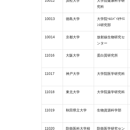
10012
浜松大学
大学院健康科学研
究科
10013
徳島大学
大学院ﾍﾙｽﾊﾞｲｵｻｲｴ
ﾝｽ研究部
10014
京都大学
放射線生物研究セ
ンター
11016
大阪大学
蛋白質研究所
11017
神戸大学
大学院医学研究科
11018
東北大学
大学院薬学研究科
11019
秋田県立大学
生物資源科学部
11020
防衛医科大学校
防衛医学研究セン