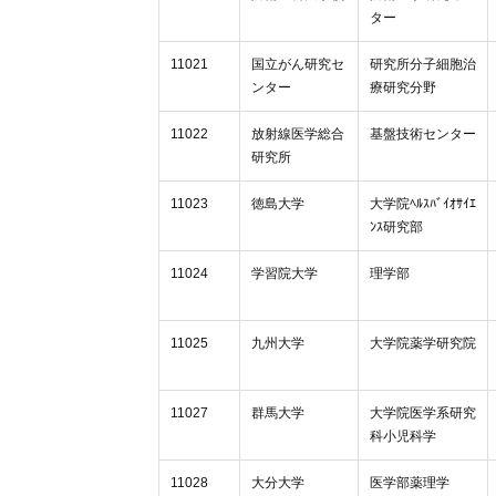
ター
11021
国立がん研究セ
研究所分子細胞治
ンター
療研究分野
11022
放射線医学総合
基盤技術センター
研究所
11023
徳島大学
大学院ﾍﾙｽﾊﾞｲｵｻｲｴ
ﾝｽ研究部
11024
学習院大学
理学部
11025
九州大学
大学院薬学研究院
11027
群馬大学
大学院医学系研究
科小児科学
11028
大分大学
医学部薬理学