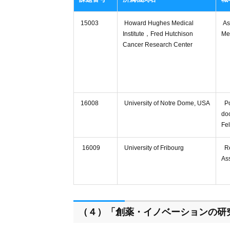
15003
Howard Hughes Medical
As
Institute，Fred Hutchison
Me
Cancer Research Center
16008
University of Notre Dome, USA
Po
doc
Fe
16009
University of Fribourg
Re
As
（４）「創薬・イノベーションの研