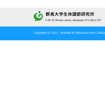
3-39-15 Showa-machi, Maebashi 371-8512 ZIP
Copyright (c) 2015 , Institute for Molecular and Cellula