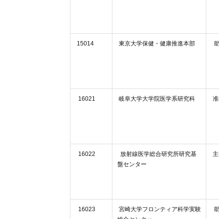
15014
東京大学保健・健康推進本部
助
16021
岐阜大学大学院医学系研究科
准
16022
放射線医学総合研究所研究基
主
盤センター
16023
宮崎大学フロンティア科学実験
助