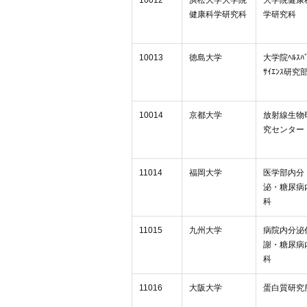
10012
浜松大学大学院
大学院健康
健康科学研究科
学研究科
10013
徳島大学
大学院ﾍﾙｽﾊﾞ
ｻｲｴﾝｽ研究
10014
京都大学
放射線生物
究センター
11014
福岡大学
医学部内分
泌・糖尿病
科
11015
九州大学
病院内分泌
謝・糖尿病
科
11016
大阪大学
蛋白質研究