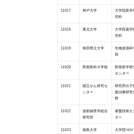
11017
神戸大学
大学院医学
究科
11018
東北大学
大学院薬学
究科
11019
秋田県立大学
生物資源科
部
11020
防衛医科大学校
防衛医学研
センター
11021
国立がん研究セ
研究所分子
ンター
胞治療研究
野
11022
放射線医学総合
基盤技術セ
研究所
ター
11023
徳島大学
大学院ﾍﾙｽﾊﾞ