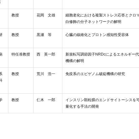
部
教授
花岡 文雄
細胞老化における複製ストレス応答とクロ
白修飾の分子ネットワークの解明
研
教授
黒瀬 等
心臓の線維化とプロトン感知性受容体
病
特任准教授
西 英一郎
新規転写調節因子NRDcによるエネルギー
機構の解明
系
教授
荒川 浩一
免疫系のエピゲノム破綻機構の研究
科
学
教授
仁木 一郎
インスリン顆粒膜のエンドサイトーシスを
量化する手法の開発