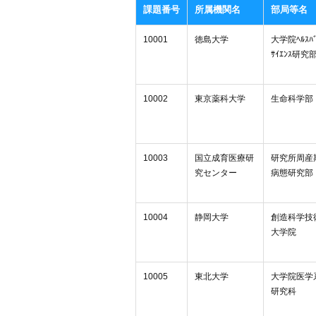
課題番号
所属機関名
部局等名
10001
徳島大学
大学院ﾍﾙｽﾊﾞ
ｻｲｴﾝｽ研究
10002
東京薬科大学
生命科学部
10003
国立成育医療研
研究所周産
究センター
病態研究部
10004
静岡大学
創造科学技
大学院
10005
東北大学
大学院医学
研究科