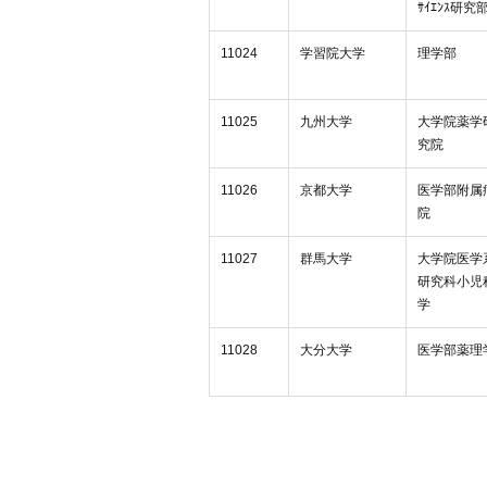
ｻｲｴﾝｽ研究
11024
学習院大学
理学部
11025
九州大学
大学院薬学
究院
11026
京都大学
医学部附属
院
11027
群馬大学
大学院医学
研究科小児
学
11028
大分大学
医学部薬理