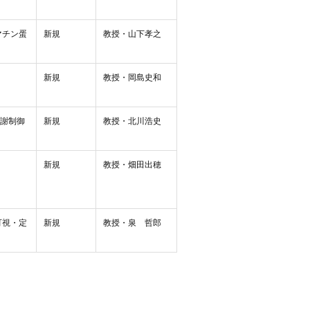
マチン蛋
新規
教授・山下孝之
新規
教授・岡島史和
代謝制御
新規
教授・北川浩史
新規
教授・畑田出穂
可視・定
新規
教授・泉 哲郎