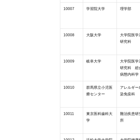
10007
学習院大学
理学部
10008
大阪大学
大学院医学
研究科
10009
岐阜大学
大学院医学
研究科 総
病態内科学
10010
群馬県立小児医
アレルギー
療センター
染免疫科
10011
東京医科歯科大
難治疾患研
学
所