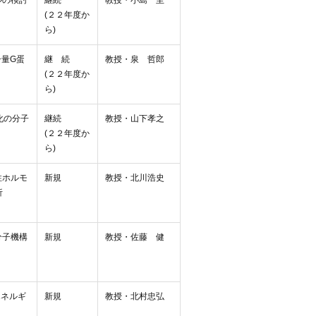
ルの検討
継続
教授・小島 至
(２２年度か
ら)
子量G蛋
継 続
教授・泉 哲郎
(２２年度か
ら)
化の分子
継続
教授・山下孝之
(２２年度か
ら)
性ホルモ
新規
教授・北川浩史
析
分子機構
新規
教授・佐藤 健
るエネルギ
新規
教授・北村忠弘