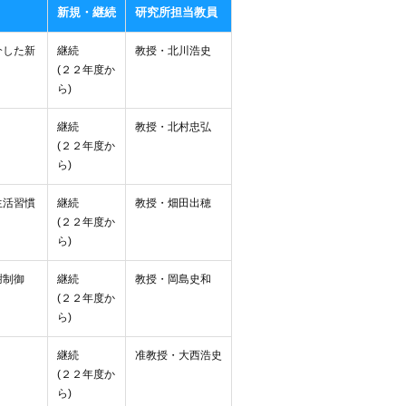
新規・継続
研究所担当教員
介した新
継続
教授・北川浩史
(２２年度か
ら)
継続
教授・北村忠弘
(２２年度か
ら)
生活習慣
継続
教授・畑田出穂
(２２年度か
ら)
謝制御
継続
教授・岡島史和
(２２年度か
ら)
継続
准教授・大西浩史
(２２年度か
ら)