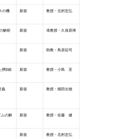
スの機
新規
教授・北村忠弘
用の解析
新規
准教授・久保原禅
新規
助教・鳥居征司
た膵β細
新規
教授・小島 至
意義
新規
教授・畑田出穂
ズムの解
新規
教授・佐藤 健
新規
教授・北村忠弘