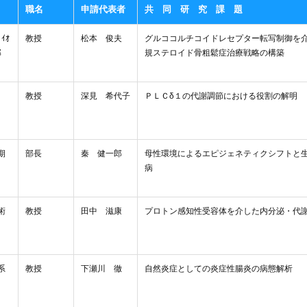
職名
申請代表者
共 同 研 究 課 題
ｲｵ
教授
松本 俊夫
グルココルチコイドレセプター転写制御を
部
規ステロイド骨粗鬆症治療戦略の構築
教授
深見 希代子
ＰＬＣδ１の代謝調節における役割の解明
期
部長
秦 健一郎
母性環境によるエピジェネティクシフトと
病
術
教授
田中 滋康
プロトン感知性受容体を介した内分泌・代
系
教授
下瀬川 徹
自然炎症としての炎症性腸炎の病態解析