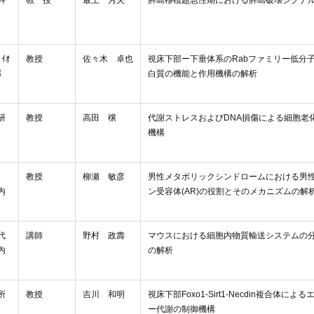
科
教 授
最上 秀夫
膵島移植超急性期における膵島破壊シグナ
ｲｵ
教授
佐々木 卓也
視床下部ー下垂体系のRabファミリー低分
部
白質の機能と作用機構の解析
研
教授
高田 穣
代謝ストレスおよびDNA損傷による細胞老
機構
教授
柳瀬 敏彦
男性メタボリックシンドロームにおける男
内
ン受容体(AR)の役割とそのメカニズムの解
代
講師
野村 政壽
マウスにおける細胞内物質輸送システムの
内
の解析
所
教授
吉川 和明
視床下部Foxo1-Sirt1-Necdin複合体によ
ー代謝の制御機構