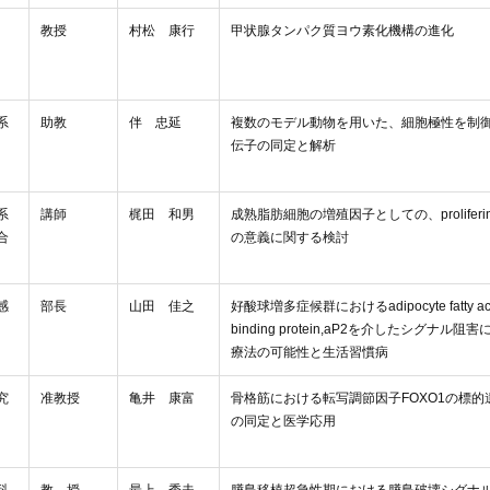
教授
村松 康行
甲状腺タンパク質ヨウ素化機構の進化
系
助教
伴 忠延
複数のモデル動物を用いた、細胞極性を制
伝子の同定と解析
系
講師
梶田 和男
成熟脂肪細胞の増殖因子としての、proliferin(
合
の意義に関する検討
感
部長
山田 佳之
好酸球増多症候群におけるadipocyte fatty aci
binding protein,aP2を介したシグナル阻
療法の可能性と生活習慣病
究
准教授
亀井 康富
骨格筋における転写調節因子FOXO1の標的
の同定と医学応用