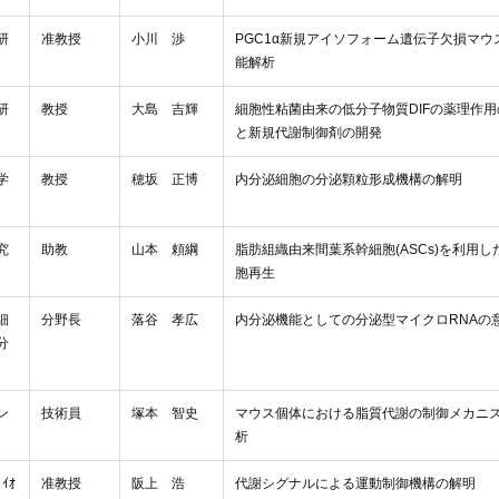
研
准教授
小川 渉
PGC1α新規アイソフォーム遺伝子欠損マウ
能解析
研
教授
大島 吉輝
細胞性粘菌由来の低分子物質DIFの薬理作
と新規代謝制御剤の開発
学
教授
穂坂 正博
内分泌細胞の分泌顆粒形成機構の解明
究
助教
山本 頼綱
脂肪組織由来間葉系幹細胞(ASCs)を利用し
胞再生
細
分野長
落谷 孝広
内分泌機能としての分泌型マイクロRNAの
分
ン
技術員
塚本 智史
マウス個体における脂質代謝の制御メカニ
析
ｲｵ
准教授
阪上 浩
代謝シグナルによる運動制御機構の解明