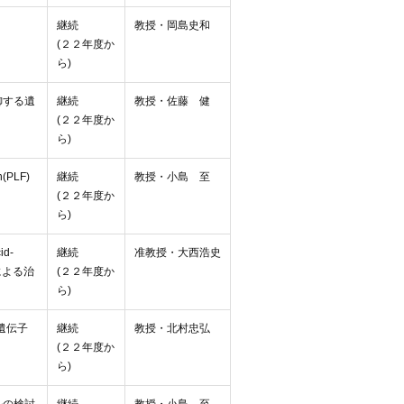
継続
教授・岡島史和
(２２年度か
ら)
御する遺
継続
教授・佐藤 健
(２２年度か
ら)
PLF)
継続
教授・小島 至
(２２年度か
ら)
d-
継続
准教授・大西浩史
害による治
(２２年度か
ら)
遺伝子
継続
教授・北村忠弘
(２２年度か
ら)