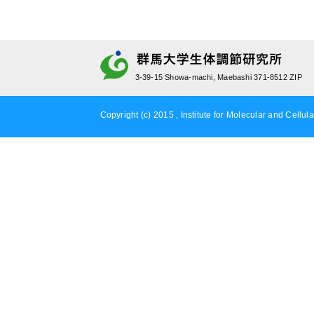
3-39-15 Showa-machi, Maebashi 371-8512 ZIP
Copyright (c) 2015 , Institute for Molecular and Cellula