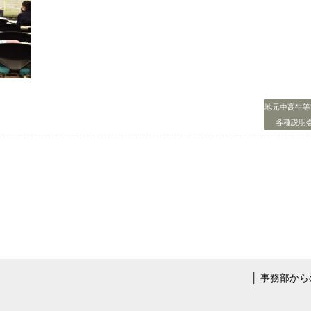
地元中高生等
各種説明
│
事務部から