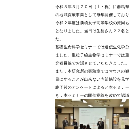
令和３年３月２０日（土・祝）に群馬
の地域貢献事業として毎年開催してお
令和２年度は前橋女子高等学校の賛同
となりました。当日は生徒さん２２名
た。
基礎生命科学セミナーでは遺伝生化学
ました。重粒子線生物学セミナーでは
究者目線でお話させていただきました
また，本研究所の実験室ではマウスの
目にすることが出来ない内部施設を見
終了後のアンケートによると本セミナ
き，本セミナーの開催意義を改めて認