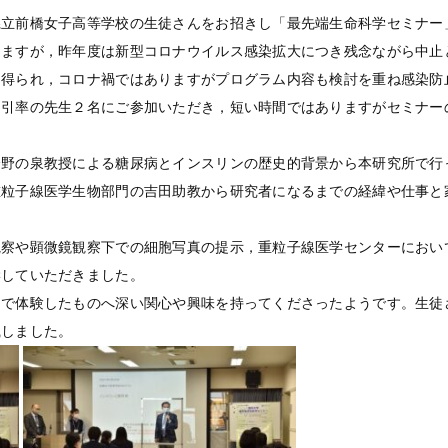
県立前橋女子高等学校の生徒さんをお招きし「最先端生命科学セミナー
りますが，昨年度は新型コロナウイルス感染拡大につき残念ながら中止
も得られ，コロナ禍ではありますがプログラム内容も検討を重ね感染防
と引率の先生２名にご参加いただき，短い時間ではありますがセミナー
分野の泉教授による糖尿病とインスリンの歴史的背景から本研究所で行
重粒子線医学生物部門の吉田助教から研究者になるまでの経緯や仕事と
。
観察や顕微鏡観察下での細胞写真の提示，重粒子線医学センターにおい
学していただきました。
ーで体験したものへ深い関心や興味を持ってくださったようです。生徒
識しました。