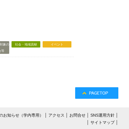
対象の
社会・地域貢献
イベント
会等
のお知らせ（学内専用）
│
アクセス
│
お問合せ
│
SNS運用方針
│
│
サイトマップ
│