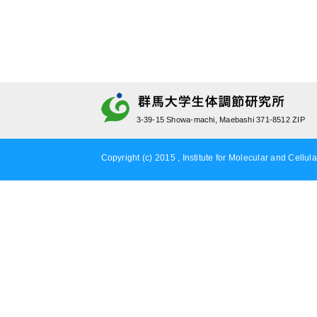
3-39-15 Showa-machi, Maebashi 371-8512 ZIP
Copyright (c) 2015 , Institute for Molecular and Cellula