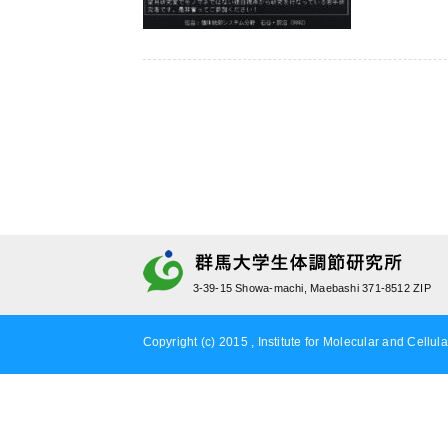
3-39-15 Showa-machi, Maebashi 371-8512 ZIP
Copyright (c) 2015 , Institute for Molecular and Cellula