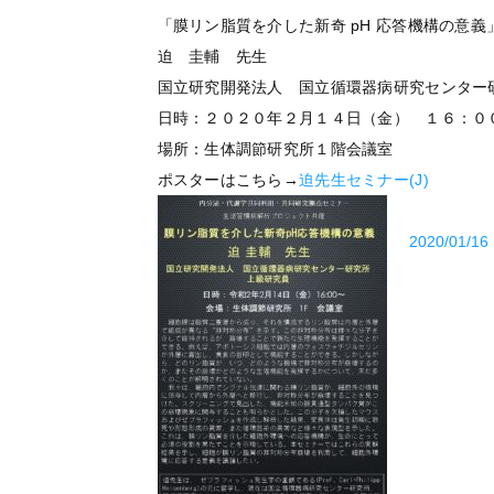
「膜リン脂質を介した新奇 pH 応答機構の意義
迫 圭輔 先⽣
国立研究開発法人 国立循環器病研究センター
日時：２０２０年２月１４日（金） １６：０
場所：生体調節研究所１階会議室
ポスターはこちら→
迫先生セミナー(J)
2020/01/16