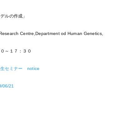
モデルの作成」
Research Centre,Department od Human Genetics,
００～１７：３０
セミナー notice
9/06/21