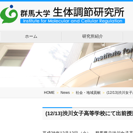
ホーム
研究所紹介
HOME
＞
News
＞
社会・地域貢献
＞
(12/13)渋
(12/13)渋川女子高等学校にて出前