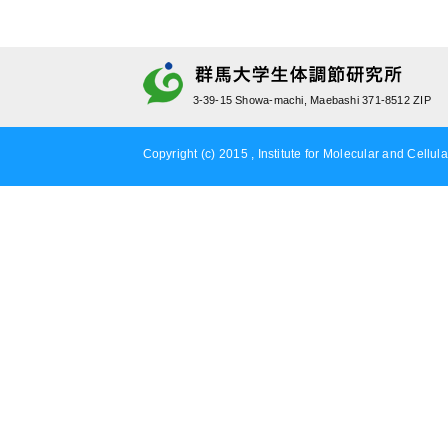
3-39-15 Showa-machi, Maebashi 371-8512 ZIP
Copyright (c) 2015 , Institute for Molecular and Cellula