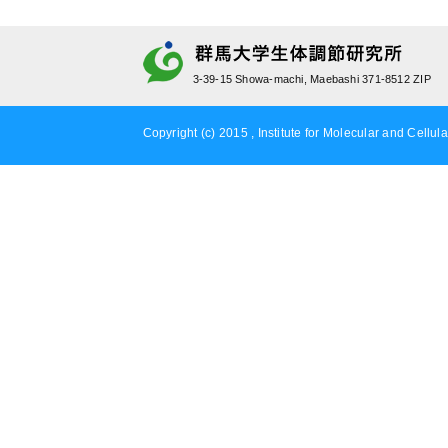
3-39-15 Showa-machi, Maebashi 371-8512 ZIP
Copyright (c) 2015 , Institute for Molecular and Cellula