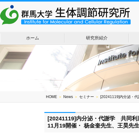
ホーム
研究所紹介
HOME
＞
News
＞
セミナー
＞
[20241119]内分
[20241119]内分泌・代謝学 共
11月19開催・ 杨金奎先生、王昊先