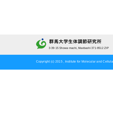
3-39-15 Showa-machi, Maebashi 371-8512 ZIP
Copyright (c) 2015 , Institute for Molecular and Cellula