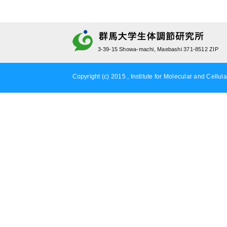
3-39-15 Showa-machi, Maebashi 371-8512 ZIP
Copyright (c) 2015 , Institute for Molecular and Cellula