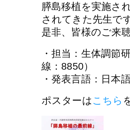
膵島移植を実施さ
されてきた先生で
是非、皆様のご来
・担当：生体調節
線：8850）
・発表言語：日本
ポスターは
こちら