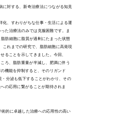
病に対する、新奇治療法につながる知見
洋化、すわりがちな仕事・生活による運
いった治療法のみでは克服困難です。ま
､脂肪細胞に脂質が過剰にたまった状態
、これまでの研究で、脂肪細胞に高発現
させることを示してきました。今回、
ところ、脂肪重量が半減し、肥満に伴う
7の機能を抑制すると、そのリガンド
現・分泌も低下することがわかり、その
法への応用に繋がることが期待されま
た。学術的に卓越した治療への応用性の高い