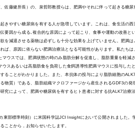
市、佐藤健所長）の、泉哲郎教授らは、肥満やそれに伴って起きる糖尿
て起きやすい糖尿病を有する人が急増しています。これは、食生活の西
伝要因から成る､複合的な原因によって起こり、食事や運動の改善と
欲を減退させる薬物は必ずしも十分な効果を上げていません。肥満は
きれば、原因に依らない肥満治療法となる可能性があります。私たちは
したマウスでは、肥満状態の時のみ脂肪分解を促進し、脂肪重量を軽減
満マウスあるいは高脂肪食を負荷した食餌誘導性肥満マウスに投与した
することがわかりました。また、本抗体の投与により脂肪細胞のALK
る物質）である、脂肪組織マクロファージから産生されるGDF3の発
研究によって、肥満や糖尿病を有するヒト患者に対する抗ALK7治療
カ東部標準時刻）に米国科学誌JCI Insightにおいて公開されまし
れることから，お知らせいたします。