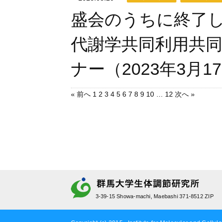
盛会のうちに終了し
代謝学共同利用共
ナー（2023年3月1
« 前へ
1
2
3
4
5
6
7
8
9
10
…
12
次へ »
3-39-15 Showa-machi, Maebashi 371-8512 ZIP