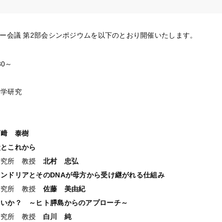
ター会議 第2部会シンポジウムを以下のとおり開催いたします。
30～
謝学研究
石﨑 泰樹
状と
これから
所 教授
北村 忠弘
コンドリア
と
その
DNA
が母方から受け継がれる
仕組み
研究所 教授
佐藤 美由紀
よいか？
～
ヒト膵島からの
アプローチ～
所 教授
白川
純