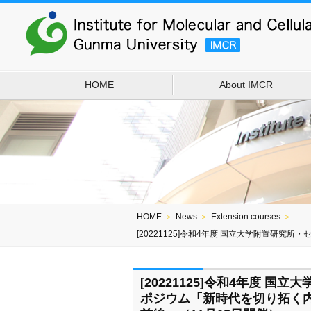
HOME
About IMCR
HOME
＞
News
＞
Extension courses
＞
[20221125]令和4年度 国立大学附置研
[20221125]令和4年度 
ポジウム「新時代を切り拓く