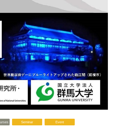
ourses
Seminar
Event