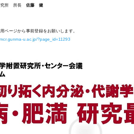
研究所 所長
佐藤 健
専用ページから事前登録をお願いします。
.imcr.gunma-u.ac.jp/?page_id=11293