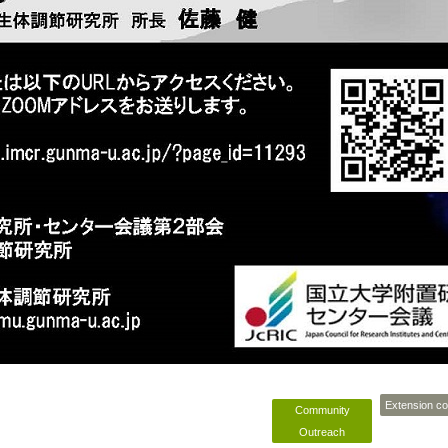
Extension c
Community
Outreach