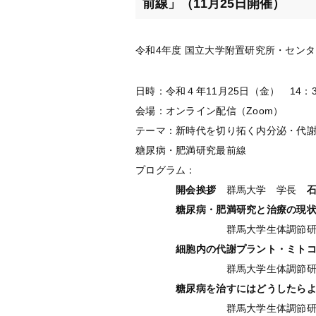
前線」（11月25日開催）
令和4年度 国立大学附置研究所・セン
日時：令和４年11月25日（金） 14：
会場：オンライン配信（Zoom）
テーマ：新時代を切り拓く内分泌・代
糖尿病・肥満研究最前線
プログラム：
開会挨拶
群馬大学 学長
糖尿病
・肥満研究と治療の現
群馬大学生体調節研究
細胞内
の代謝プラント・ミト
群馬大学生体調節
糖尿病
を治すにはどうしたら
群馬大学生体調節研究