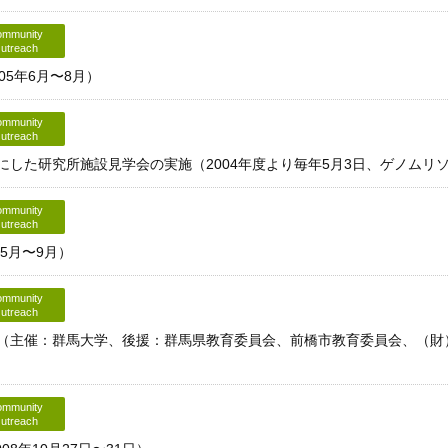
mmunity
utreach
5年6月〜8月）
mmunity
utreach
した研究所施設見学会の実施（2004年度より毎年5月3日、ゲノムリ
mmunity
utreach
5月〜9月）
mmunity
utreach
主催：群馬大学、後援：群馬県教育委員会、前橋市教育委員会、（財）群
mmunity
utreach