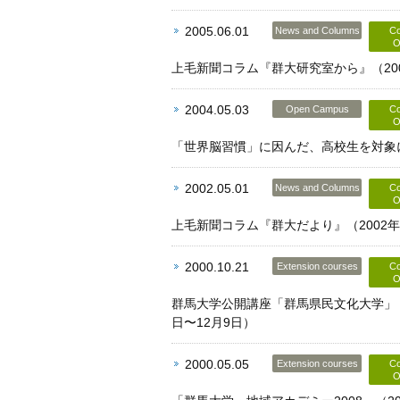
2005.06.01
News and Columns
Co
O
上毛新聞コラム『群大研究室から』（200
2004.05.03
Open Campus
Co
O
「世界脳習慣」に因んだ、高校生を対象に
2002.05.01
News and Columns
Co
O
上毛新聞コラム『群大だより』（2002年
2000.10.21
Extension courses
Co
O
群馬大学公開講座「群馬県民文化大学」（
日〜12月9日）
2000.05.05
Extension courses
Co
O