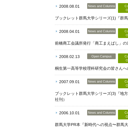
2008.08.01
News and Columns
Co
O
ブックレット群馬大学シリーズ(1)『群
2008.04.01
News and Columns
Co
O
前橋商工会議所発行「商工まえばし」の連
2008.02.13
Open Campus
Co
O
桐生第一高等学校理科研究会の皆さんへの
2007.09.01
News and Columns
Co
O
ブックレット群馬大学シリーズ(3)『地
社刊）
2006.10.01
News and Columns
Co
O
群馬大学PR本『新時代への視点〜群馬大