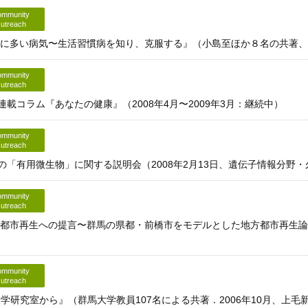
mmunity
utreach
馬に多い病気〜生活習慣病を知り、克服する』（小島至ほか８名の共著、2
mmunity
utreach
載コラム『あなたの健康』（2008年4月〜2009年3月：継続中）
mmunity
utreach
「有用微生物」に関する説明会（2008年2月13日、遺伝子情報分野・
mmunity
utreach
方都市再生への提言〜群馬の県都・前橋市をモデルとした地方都市再生論』
mmunity
utreach
学研究室から』（群馬大学教員107名による共著．2006年10月、上毛