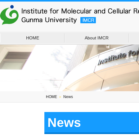
HOME
About IMCR
HOME
＞
News
News