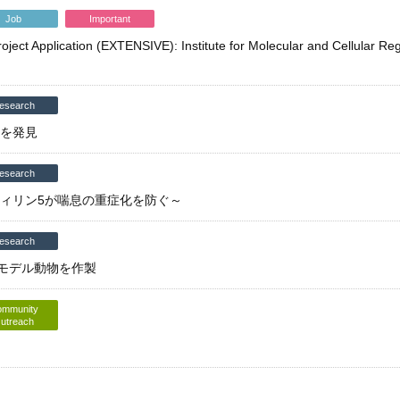
Job
Important
roject Application (EXTENSIVE): Institute for Molecular and Cellular R
esearch
ムを発見
esearch
フィリン5が喘息の重症化を防ぐ～
esearch
モデル動物を作製
mmunity
utreach