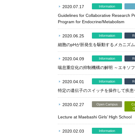
2020.07.17
Information
Guidelines for Collaborative Research P
Program for Endocrine/Metabolism
2020.06.25
Information
R
細胞のpHが胚発生を駆動するメカニズ
2020.04.09
Information
R
喘息重症化の抑制機構の解明 ～エキソ
2020.04.01
Information
R
特定の遺伝子のスイッチを操作して疾患
2020.02.27
Open Campus
Co
O
Lecture at Maebashi Girls’ High School
2020.02.03
Information