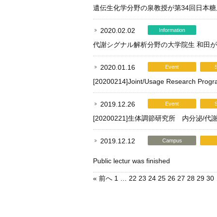
遺伝生化学分野の泉教授が第34回日本
2020.02.02
Information
代謝シグナル解析分野の大学院生 和田
2020.01.16
Event
[20200214]Joint/Usage Research Progra
2019.12.26
Event
[20200221]生体調節研究所 内分
2019.12.12
Campus
Public lectur was finished
« 前へ
1
…
22
23
24
25
26
27
28
29
30