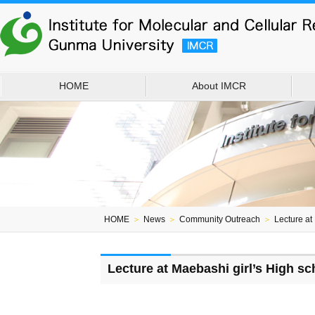
HOME
About IMCR
HOME
＞
News
＞
Community Outreach
＞
Lecture at
Lecture at Maebashi girl’s High sc