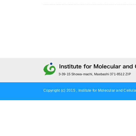
3-39-15 Showa-machi, Maebashi 371-8512 ZIP
Copyright (c) 2015 , Institute for Molecular and Cellula