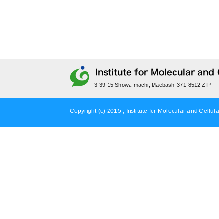
3-39-15 Showa-machi, Maebashi 371-8512 ZIP
Copyright (c) 2015 , Institute for Molecular and Cellula